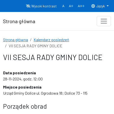
Przejdź do treści
Wysoki kontrast
Język
Normalny rozmiar czcionki
Rozmiar czcionki 150%
Rozmiar czcionki
Strona główna
Strona główna
Kalendarz posiedzeń
VII SESJA RADY GMINY DOLICE
VII SESJA RADY GMINY DOLICE
Data posiedzenia
28-11-2024, godz. 12:00
Miejsce posiedzenia
Urząd Gminy Dolice ul. Ogrodowa 18; Dolice 73 - 115
Porządek obrad