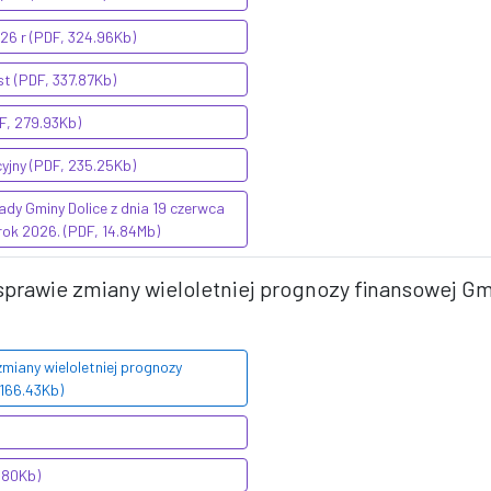
026 r (PDF, 324.96Kb)
st (PDF, 337.87Kb)
DF, 279.93Kb)
cyjny (PDF, 235.25Kb)
dy Gminy Dolice z dnia 19 czerwca
rok 2026. (PDF, 14.84Mb)
sprawie zmiany wieloletniej prognozy finansowej Gm
miany wieloletniej prognozy
 166.43Kb)
8.80Kb)