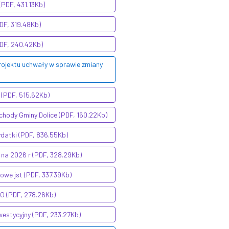
(PDF, 431.13Kb)
PDF, 319.48Kb)
PDF, 240.42Kb)
rojektu uchwały w sprawie zmiany
 (PDF, 515.62Kb)
chody Gminy Dolice (PDF, 160.22Kb)
ydatki (PDF, 836.55Kb)
 na 2026 r (PDF, 328.29Kb)
owe jst (PDF, 337.39Kb)
PO (PDF, 278.26Kb)
westycyjny (PDF, 233.27Kb)