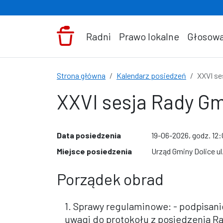
Przejdź do treści
Radni
Prawo lokalne
Głosowa
Strona główna
Kalendarz posiedzeń
XXVI se
XXVI sesja Rady Gmi
Data posiedzenia
19-06-2026, godz. 12
Miejsce posiedzenia
Urząd Gminy Dolice ul.
Porządek obrad
1. Sprawy regulaminowe: - podpisanie
uwagi do protokołu z posiedzenia Ra