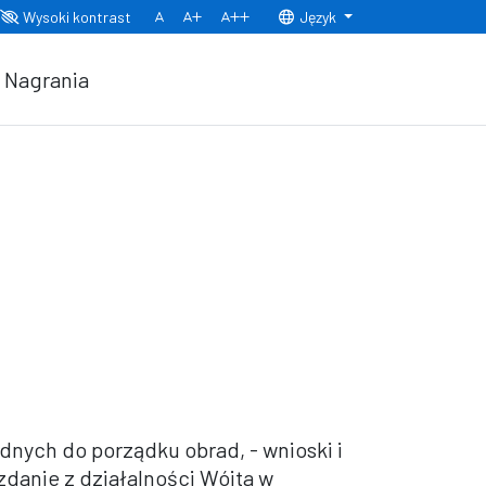
Wysoki kontrast
Język
Normalny rozmiar czcionki
Rozmiar czcionki 150%
Rozmiar czcionki 200%
Nagrania
dnych do porządku obrad, - wnioski i
zdanie z działalności Wójta w