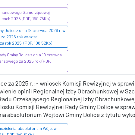
 finansowego Samorządowej
Dolicach 2025 (PDF, 169.76Kb)
Dolice z dnia 19 czerwca 2026 r. w
 za 2025 rok wraz ze
za rok 2025. (PDF, 106.52Kb)
dy Gminy Dolice z dnia 19 czerwca
nansowego za 2025 rok (PDF,
ce za 2025 r.: - wniosek Komisji Rewizyjnej w spraw
awienie opinii Regionalnej Izby Obrachunkowej w Sz
ładu Orzekającego Regionalnej Izby Obrachunkow
niosku Komisji Rewizyjnej Rady Gminy Dolice w sprawi
ia absolutorium Wójtowi Gminy Dolice z tytułu wyko
udzielenia absolutorium Wójtowi
25. (PDF, 140.81Kb)