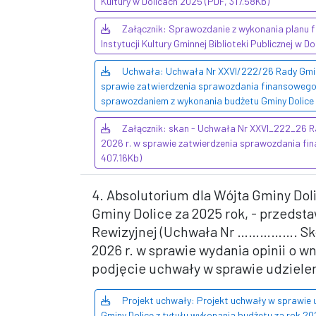
Kultury w Dolicach 2025 (PDF, 317.58Kb)
Załącznik: Sprawozdanie z wykonania planu
Instytucji Kultury Gminnej Biblioteki Publicznej w 
Uchwała: Uchwała Nr XXVI/222/26 Rady Gminy 
sprawie zatwierdzenia sprawozdania finansowego
sprawozdaniem z wykonania budżetu Gminy Dolice 
Załącznik: skan - Uchwała Nr XXVI_222_26 Ra
2026 r. w sprawie zatwierdzenia sprawozdania fi
407.16Kb)
4. Absolutorium dla Wójta Gminy Doli
Gminy Dolice za 2025 rok, - przedst
Rewizyjnej (Uchwała Nr ……………. Sk
2026 r. w sprawie wydania opinii o w
podjęcie uchwały w sprawie udzielen
Projekt uchwały: Projekt uchwały w sprawie 
Gminy Dolice z tytułu wykonania budżetu za rok 20