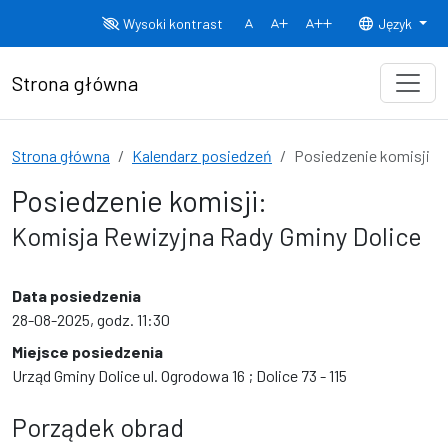
Przejdź do treści
Wysoki kontrast
Język
Normalny rozmiar czcionki
Rozmiar czcionki 150%
Rozmiar czcionki
Strona główna
Strona główna
Kalendarz posiedzeń
Posiedzenie komisji
Posiedzenie komisji:
Komisja Rewizyjna Rady Gminy Dolice
Data posiedzenia
28-08-2025, godz. 11:30
Miejsce posiedzenia
Urząd Gminy Dolice ul. Ogrodowa 16 ; Dolice 73 - 115
Porządek obrad